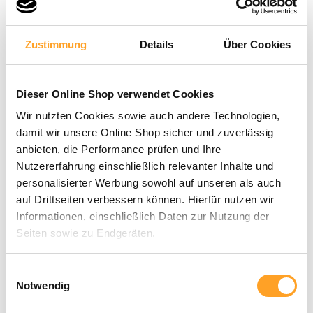
Mecklenburg-Vorpommern
Niedersachsen
Nordrhein-Westfalen
Zustimmung
Details
Über Cookies
Rheinland-Pfalz
Saarland
Sachsen
Dieser Online Shop verwendet Cookies
Sachsen-Anhalt
Schleswig-Holstein
Wir nutzten Cookies sowie auch andere Technologien,
Thüringen
damit wir unsere Online Shop sicher und zuverlässig
anbieten, die Performance prüfen und Ihre
Nutzererfahrung einschließlich relevanter Inhalte und
personalisierter Werbung sowohl auf unseren als auch
auf Drittseiten verbessern können. Hierfür nutzen wir
BennyBlu Klassenbibliothek | Maxi
Informationen, einschließlich Daten zur Nutzung der
176,40 €
Seiten sowie zu Endgeräten.
In den Warenkorb
Artikel-Nr. BB-10001
Mit Klick auf „Alle zulassen“ willigen Sie in die
Einwilligungsauswahl
Verwendung dieser Technologien ein. Unter „Anpassen“
Notwendig
BennyBlu Klassenbibliothek | Standard
können Sie eine Auswahl der Dienste vornehmen oder
117,60 €