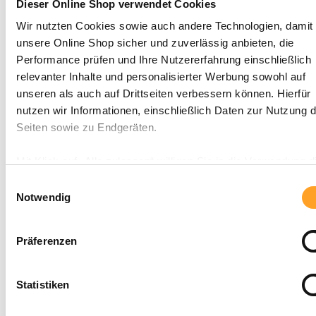
Dieser Online Shop verwendet Cookies
7,50 €
17,95 €
In den Warenkorb
Wir nutzten Cookies sowie auch andere Technologien, damit 
Artikel-Nr. LS-71203
unsere Online Shop sicher und zuverlässig anbieten, die
%
Performance prüfen und Ihre Nutzererfahrung einschließlich
relevanter Inhalte und personalisierter Werbung sowohl auf
unseren als auch auf Drittseiten verbessern können. Hierfür
Anno Domini Kirche und Staat
5,00 €
13,99 €
nutzen wir Informationen, einschließlich Daten zur Nutzung d
In den Warenkorb
Seiten sowie zu Endgeräten.
Artikel-Nr. LS-70004
%
Mit Klick auf „Alle zulassen“ willigen Sie in die Verwendung d
Technologien ein. Unter „Anpassen“ können Sie eine Auswah
Einwilligungsauswahl
Dienste vornehmen oder diese ablehnen. Die Einwilligung k
Notwendig
CITADEL CC 30 – Spiralkabelschloss
5,00 €
12,95 €
Sie jederzeit mit Wirkung für die Zukunft einzeln widerrufen o
In den Warenkorb
ändern.
Artikel-Nr. 0666
Präferenzen
%
Statistiken
CITADEL CC 35 – Zahlen-Spiralkabelschloss
5,00 €
12,95 €