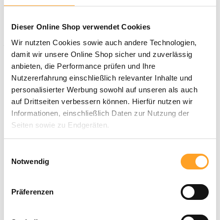
Produktbeschreibung
Im Augsburger Zoo herrscht große Aufregung: Ein Elefantenbaby
ist auf die Welt gekommen! Schon bald erkundet der kleine Buba
Dieser Online Shop verwendet Cookies
neugierig sein Zuhause und lernt dabei viele Zoobewohner kennen
Wir nutzten Cookies sowie auch andere Technologien,
– bis er schließlich jemand ganz Besonderen trifft …
damit wir unsere Online Shop sicher und zuverlässig
Im Detail
anbieten, die Performance prüfen und Ihre
- 32 Seiten, Klammerheftung
Nutzererfahrung einschließlich relevanter Inhalte und
- Format 24,0 x 17,0 cm
- 2. Auflage
personalisierter Werbung sowohl auf unseren als auch
- Erscheinungsdatum: 02.05.2018
auf Drittseiten verbessern können. Hierfür nutzen wir
- ISBN 978-3-86751-909-0
Informationen, einschließlich Daten zur Nutzung der
Seiten sowie zu Endgeräten.
Zuletzt angesehen
Mit Klick auf „Alle zulassen“ willigen Sie in die
Ähnliche Artikel
Einwilligungsauswahl
Kunden haben sich ebenfalls angesehen
Verwendung dieser Technologien ein. Unter „Anpassen“
Notwendig
können Sie eine Auswahl der Dienste vornehmen oder
Produktgalerie überspringen
diese ablehnen. Die Einwilligung können Sie jederzeit mit
Ähnliche Artikel
Präferenzen
Wirkung für die Zukunft einzeln widerrufen oder ändern.
Neu