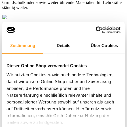
Grundschulkinder sowie weiterführende Materialien für Lehrkräfte
ständig weiter.
LAMA – der Fachverlag für Lehr-
Zustimmung
Details
Über Cookies
und Lernmittel, Benny Blu-Produkte
und Zusatzmaterial
Dieser Online Shop verwendet Cookies
Neben der Verkehrserziehung für die Grundschule bietet der
LAMA Verlag viele ausgesuchte und pädagogisch wertvolle
Wir nutzten Cookies sowie auch andere Technologien,
Unterrichtsmaterialien für Kinder und Lehrkräfte an. Doch
damit wir unsere Online Shop sicher und zuverlässig
auch für das Lernen zu Hause hat der Verlag tolle Lehr- und
anbieten, die Performance prüfen und Ihre
Lernmittel im Portfolio. Erweitert wird das Sortiment durch
die zahlreichen Produkte von Benny Blu.
Nutzererfahrung einschließlich relevanter Inhalte und
personalisierter Werbung sowohl auf unseren als auch
auf Drittseiten verbessern können. Hierfür nutzen wir
Informationen, einschließlich Daten zur Nutzung der
Unsere Kunden
Seiten sowie zu Endgeräten.