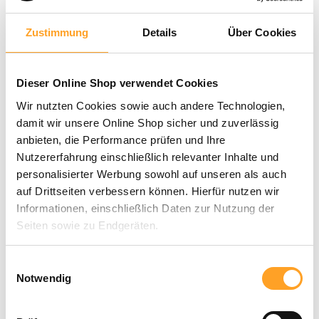
Zustimmung
Details
Über Cookies
Dieser Online Shop verwendet Cookies
Wir nutzten Cookies sowie auch andere Technologien,
damit wir unsere Online Shop sicher und zuverlässig
anbieten, die Performance prüfen und Ihre
Nutzererfahrung einschließlich relevanter Inhalte und
personalisierter Werbung sowohl auf unseren als auch
auf Drittseiten verbessern können. Hierfür nutzen wir
Informationen, einschließlich Daten zur Nutzung der
Seiten sowie zu Endgeräten.
1,20 €
inkl. MwSt. |
zzgl. Versandkosten
Mit Klick auf „Alle zulassen“ willigen Sie in die
Einwilligungsauswahl
Verwendung dieser Technologien ein. Unter „Anpassen“
Notwendig
können Sie eine Auswahl der Dienste vornehmen oder
In den Warenkorb
diese ablehnen. Die Einwilligung können Sie jederzeit mit