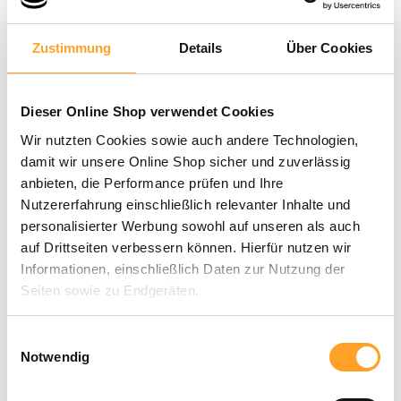
Zustimmung
Details
Über Cookies
Dieser Online Shop verwendet Cookies
Wir nutzten Cookies sowie auch andere Technologien,
damit wir unsere Online Shop sicher und zuverlässig
anbieten, die Performance prüfen und Ihre
Nutzererfahrung einschließlich relevanter Inhalte und
personalisierter Werbung sowohl auf unseren als auch
auf Drittseiten verbessern können. Hierfür nutzen wir
1,20 €
Informationen, einschließlich Daten zur Nutzung der
inkl. MwSt. |
zzgl. Versandkosten
Seiten sowie zu Endgeräten.
Mit Klick auf „Alle zulassen“ willigen Sie in die
Einwilligungsauswahl
In den Warenkorb
Verwendung dieser Technologien ein. Unter „Anpassen“
Notwendig
können Sie eine Auswahl der Dienste vornehmen oder
Merken
Artikel-Nr.:
02-0630
diese ablehnen. Die Einwilligung können Sie jederzeit mit