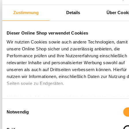
Zustimmung
Details
Über Cook
Dieser Online Shop verwendet Cookies
Wir nutzten Cookies sowie auch andere Technologien, damit 
unsere Online Shop sicher und zuverlässig anbieten, die
Performance prüfen und Ihre Nutzererfahrung einschließlich
relevanter Inhalte und personalisierter Werbung sowohl auf
unseren als auch auf Drittseiten verbessern können. Hierfür
nutzen wir Informationen, einschließlich Daten zur Nutzung d
Seiten sowie zu Endgeräten.
Mit Klick auf „Alle zulassen“ willigen Sie in die Verwendung d
Technologien ein. Unter „Anpassen“ können Sie eine Auswah
Einwilligungsauswahl
Dienste vornehmen oder diese ablehnen. Die Einwilligung k
Notwendig
Sie jederzeit mit Wirkung für die Zukunft einzeln widerrufen o
ändern.