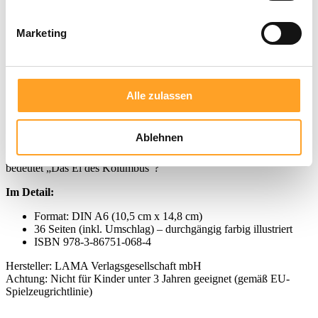
In den Warenkorb
Merken
Marketing
Artikel-Nr.:
02-0213
ISBN: 978-3-86751-068-4
Produktbeschreibung
Alle zulassen
Entdeckung der Neuen Welt
Große Reise übers Meer. Benny Blu entdeckt mit dir die Neue Welt.
Ablehnen
Warum reiste Kolumbus nach Westen? Welche Schiffe benutzte er?
Wie war das Leben an Bord? Wie fand er den Weg? Und was
bedeutet „Das Ei des Kolumbus“?
Im Detail:
Format: DIN A6 (10,5 cm x 14,8 cm)
36 Seiten (inkl. Umschlag) – durchgängig farbig illustriert
ISBN 978-3-86751-068-4
Hersteller: LAMA Verlagsgesellschaft mbH
Achtung: Nicht für Kinder unter 3 Jahren geeignet (gemäß EU-
Spielzeugrichtlinie)