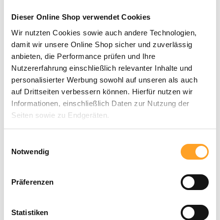
Dieser Online Shop verwendet Cookies
Wir nutzten Cookies sowie auch andere Technologien,
damit wir unsere Online Shop sicher und zuverlässig
anbieten, die Performance prüfen und Ihre
Nutzererfahrung einschließlich relevanter Inhalte und
personalisierter Werbung sowohl auf unseren als auch
auf Drittseiten verbessern können. Hierfür nutzen wir
Informationen, einschließlich Daten zur Nutzung der
Seiten sowie zu Endgeräten.
Mit Klick auf „Alle zulassen“ willigen Sie in die
Einwilligungsauswahl
Verwendung dieser Technologien ein. Unter „Anpassen“
Notwendig
2,45 €
können Sie eine Auswahl der Dienste vornehmen oder
diese ablehnen. Die Einwilligung können Sie jederzeit mit
inkl. MwSt. |
zzgl. Versandkosten
Präferenzen
Wirkung für die Zukunft einzeln widerrufen oder ändern.
Sofort verfügbar, Lieferzeit: 3-5 Tage
Statistiken