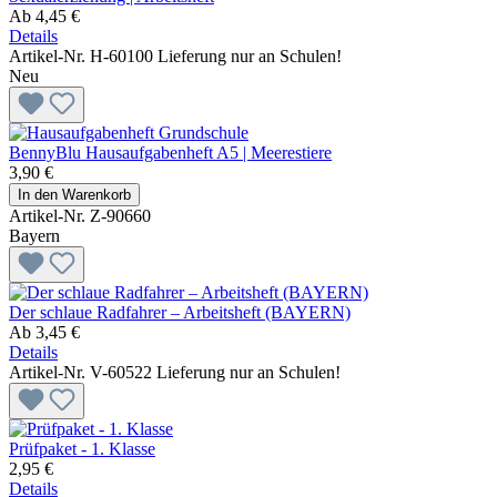
Ab
4,45 €
Details
Artikel-Nr. H-60100
Lieferung nur an Schulen!
Neu
BennyBlu Hausaufgabenheft A5 | Meerestiere
3,90 €
In den Warenkorb
Artikel-Nr. Z-90660
Bayern
Der schlaue Radfahrer – Arbeitsheft (BAYERN)
Ab
3,45 €
Details
Artikel-Nr. V-60522
Lieferung nur an Schulen!
Prüfpaket - 1. Klasse
2,95 €
Details