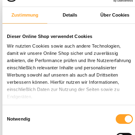
Zustimmung
Details
Über Cookies
Dieser Online Shop verwendet Cookies
Wir nutzten Cookies sowie auch andere Technologien,
damit wir unsere Online Shop sicher und zuverlässig
anbieten, die Performance prüfen und Ihre Nutzererfahrung
einschließlich relevanter Inhalte und personalisierter
Werbung sowohl auf unseren als auch auf Drittseiten
verbessern können. Hierfür nutzen wir Informationen,
einschließlich Daten zur Nutzung der Seiten sowie zu
23,95 €
Endgeräten.
inkl. MwSt. |
zzgl. Versandkosten
Mit Klick auf „Alle zulassen“ willigen Sie in die Verwendung
Einwilligungsauswahl
Sofort verfügbar, Lieferzeit: 3-5 Tage
dieser Technologien ein. Unter „Anpassen“ können Sie eine
Notwendig
Auswahl der Dienste vornehmen oder diese ablehnen. Die
Einwilligung können Sie jederzeit mit Wirkung für die
In den Warenkorb