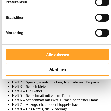
Präferenzen
Zukunft einzeln widerrufen oder ändern.
Merken
Artikel-Nr.:
0866
Statistiken
Produktbeschreibung
Weil das Schachspielen eine unvergleichliche Auswirkung auf
Marketing
Leistung und Motivation von Grundschülern hat, haben wir eine
kindgerechte Heftreihe zum spielerischen Erlernen des Schachspiels
herausgebracht. Zahlreiche schulische Schach-AGs nutzen die Hefte
bereits mit großem Erfolg und Begeisterung.
Die Aufgaben können sowohl in der Schule als auch im Hort oder
Alle zulassen
zu Hause bearbeitet werden. Größere Kinder erlernen Schach im
Selbststudium, kleinere mithilfe von Lehrkräften, Eltern oder
Betreuern. Schachvorkenntnisse werden nicht benötigt!
Ablehnen
Inhalt der Heftreihe:
Heft 2 – Spielzüge aufschreiben, Rochade und En passant
Heft 3 – Schach bieten
Heft 4 – Die Gabel
Heft 5 – Schachmatt mit einem Turm
Heft 6 – Schachmatt mit zwei Türmen oder einer Dame
Heft 7 – Abzugsschach oder Doppelschach
Heft 8 – Das Remis, die Niederlage