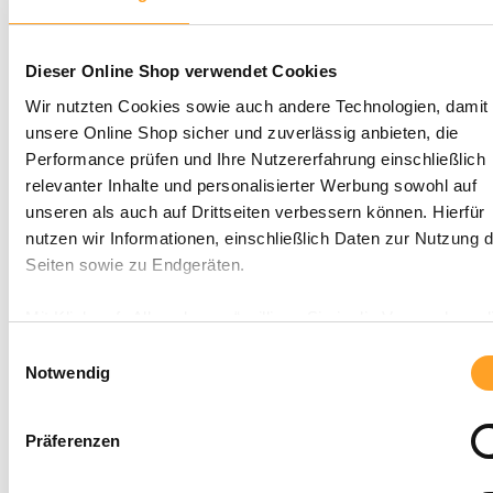
In den Warenkorb
Artikel-Nr. V-60510
Dieser Online Shop verwendet Cookies
Der schlaue Fußgänger - Lösungsschablone zum Prüfbogen
Wir nutzten Cookies sowie auch andere Technologien, damit 
0,50 €
unsere Online Shop sicher und zuverlässig anbieten, die
Details
Artikel-Nr. V-60552
Lieferung nur an Schulen!
Performance prüfen und Ihre Nutzererfahrung einschließlich
relevanter Inhalte und personalisierter Werbung sowohl auf
unseren als auch auf Drittseiten verbessern können. Hierfür
Der schlaue Fußgänger – Fußgängerdiplom
nutzen wir Informationen, einschließlich Daten zur Nutzung d
Ab
0,70 €
Seiten sowie zu Endgeräten.
Details
Artikel-Nr. 0640
Aktion
Mit Klick auf „Alle zulassen“ willigen Sie in die Verwendung d
Technologien ein. Unter „Anpassen“ können Sie eine Auswah
Einwilligungsauswahl
Dienste vornehmen oder diese ablehnen. Die Einwilligung k
Notwendig
Der schlaue Fußgänger – Prüfungsbogen
Sie jederzeit mit Wirkung für die Zukunft einzeln widerrufen o
Ab
0,35 €
ändern.
Details
Präferenzen
Artikel-Nr. V-60638
Lieferung nur an Schulen!
Neu