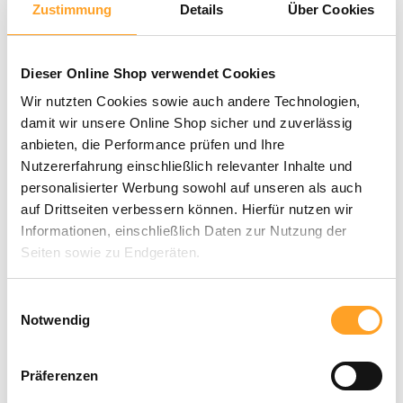
Zustimmung
Details
Über Cookies
Bambini Box
Dieser Online Shop verwendet Cookies
1,50 €
Wir nutzten Cookies sowie auch andere Technologien,
In den Warenkorb
Artikel-Nr. 03-0111
damit wir unsere Online Shop sicher und zuverlässig
anbieten, die Performance prüfen und Ihre
Nutzererfahrung einschließlich relevanter Inhalte und
Bambini Treppendisplay (inkl. Kopfschild)
personalisierter Werbung sowohl auf unseren als auch
2,50 €
auf Drittseiten verbessern können. Hierfür nutzen wir
Details
Informationen, einschließlich Daten zur Nutzung der
Artikel-Nr. 03-0020
Seiten sowie zu Endgeräten.
Mit Klick auf „Alle zulassen“ willigen Sie in die
Einwilligungsauswahl
Benny Blu | Stundenplan (gelb)
Verwendung dieser Technologien ein. Unter „Anpassen“
Notwendig
Download
können Sie eine Auswahl der Dienste vornehmen oder
Artikel-Nr. Stundenplan-gelb
diese ablehnen. Die Einwilligung können Sie jederzeit mit
Präferenzen
Wirkung für die Zukunft einzeln widerrufen oder ändern.