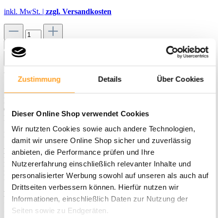
inkl. MwSt. |
zzgl. Versandkosten
In den Warenkorb
Merken
Artikel-Nr.:
03-0043
Zustimmung
Details
Über Cookies
Beim Kauf von mindestens
360 Benny Blu Wissenstiteln
,
fünf
6er-Sets oder Top-Seller-Sets
oder
30 1er-Sets
können Sie den
Dieser Online Shop verwendet Cookies
Bodendrehständer gratis erhalten.
Wir nutzten Cookies sowie auch andere Technologien,
Produktbeschreibung
damit wir unsere Online Shop sicher und zuverlässig
Bodendrehständer mit 48 Fächern
anbieten, die Performance prüfen und Ihre
Bodendrehständer mit 48 Fächern ab einer Bestellmenge von 360
Nutzererfahrung einschließlich relevanter Inhalte und
Benny Blu Einzeltiteln oder fünf 6er- oder 30 1er-Themensets als
personalisierter Werbung sowohl auf unseren als auch auf
kostenlose Leihgabe für Händler [Wiederverkäufer] bestellbar.
Drittseiten verbessern können. Hierfür nutzen wir
Das bieten die Benny Blu Bodendrehständer:
Informationen, einschließlich Daten zur Nutzung der
• Kapazität/Fach: 10 Wissenstitel
Seiten sowie zu Endgeräten.
• Kapazität/Gesamt: 480