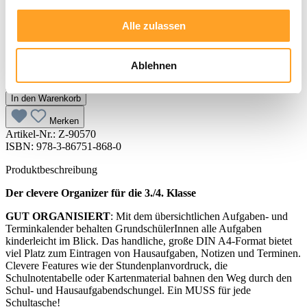
6,20 €
Alle zulassen
inkl. MwSt. |
zzgl. Versandkosten
Sofort verfügbar, Lieferzeit: 3-5 Tage
Ablehnen
In den Warenkorb
Merken
Artikel-Nr.:
Z-90570
ISBN: 978-3-86751-868-0
Produktbeschreibung
Der clevere Organizer für die 3./4. Klasse
GUT ORGANISIERT
: Mit dem übersichtlichen Aufgaben- und
Terminkalender behalten GrundschülerInnen alle Aufgaben
kinderleicht im Blick. Das handliche, große DIN A4-Format bietet
viel Platz zum Eintragen von Hausaufgaben, Notizen und Terminen.
Clevere Features wie der Stundenplanvordruck, die
Schulnotentabelle oder Kartenmaterial bahnen den Weg durch den
Schul- und Hausaufgabendschungel. Ein MUSS für jede
Schultasche!