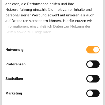
anbieten, die Performance prüfen und Ihre
Nutzererfahrung einschließlich relevanter Inhalte und
personalisierter Werbung sowohl auf unseren als auch
auf Drittseiten verbessern können. Hierfür nutzen wir
Informationen, einschließlich Daten zur Nutzung der
Seiten sowie zu Endgeräten.
Mit Klick auf „Alle zulassen“ willigen Sie in die
Einwilligungsauswahl
Verwendung dieser Technologien ein. Unter „Anpassen“
Notwendig
können Sie eine Auswahl der Dienste vornehmen oder
diese ablehnen. Die Einwilligung können Sie jederzeit mit
Präferenzen
Wirkung für die Zukunft einzeln widerrufen oder ändern.
Statistiken
Marketing