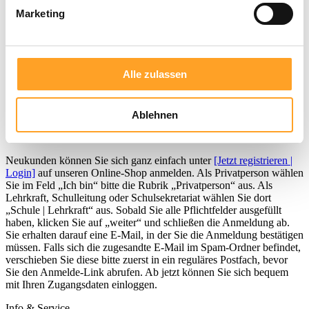
Ihr Konto
Marketing
Anmelden
oder
registrieren
Übersicht
Persönliches Profil
Adressen
Bestellungen
Alle zulassen
0,00 €
Wie kann ich mich als Privatperson oder als Lehrkraft (im Auftrag
einer Schule) registrieren?
Ablehnen
Neukunden können Sie sich ganz einfach unter
[Jetzt registrieren |
Login]
auf unseren Online-Shop anmelden. Als Privatperson wählen
Sie im Feld „Ich bin“ bitte die Rubrik „Privatperson“ aus. Als
Lehrkraft, Schulleitung oder Schulsekretariat wählen Sie dort
„Schule | Lehrkraft“ aus. Sobald Sie alle Pflichtfelder ausgefüllt
haben, klicken Sie auf „weiter“ und schließen die Anmeldung ab.
Sie erhalten darauf eine E-Mail, in der Sie die Anmeldung bestätigen
müssen. Falls sich die zugesandte E-Mail im Spam-Ordner befindet,
verschieben Sie diese bitte zuerst in ein reguläres Postfach, bevor
Sie den Anmelde-Link abrufen. Ab jetzt können Sie sich bequem
mit Ihren Zugangsdaten einloggen.
Info & Service