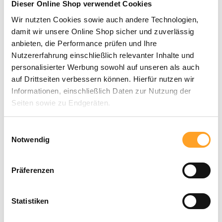
Dieser Online Shop verwendet Cookies
Sale
Downloads
Wir nutzten Cookies sowie auch andere Technologien,
damit wir unsere Online Shop sicher und zuverlässig
Kostenloses Benny Blu Material für Kinder
anbieten, die Performance prüfen und Ihre
Nutzererfahrung einschließlich relevanter Inhalte und
Benny Blu des Monats
personalisierter Werbung sowohl auf unseren als auch
Bambini des Monats
auf Drittseiten verbessern können. Hierfür nutzen wir
Ausmalbilder
Basteltipps
Informationen, einschließlich Daten zur Nutzung der
Rezepte
Seiten sowie zu Endgeräten.
Menü schließen
Mit Klick auf „Alle zulassen“ willigen Sie in die
Einwilligungsauswahl
Verwendung dieser Technologien ein. Unter „Anpassen“
Notwendig
Jetzt registrieren
|
Login
können Sie eine Auswahl der Dienste vornehmen oder
diese ablehnen. Die Einwilligung können Sie jederzeit mit
Präferenzen
Wirkung für die Zukunft einzeln widerrufen oder ändern.
Statistiken
Mein Konto
Menü schließen