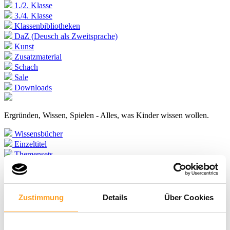
1./2. Klasse
3./4. Klasse
Klassenbibliotheken
DaZ (Deusch als Zweitsprache)
Kunst
Zusatzmaterial
Schach
Sale
Downloads
Ergründen, Wissen, Spielen - Alles, was Kinder wissen wollen.
Wissensbücher
Einzeltitel
Themensets
Klassenbibliotheken
Bambini Kindertitel
Einzeltitel
Themensets
Zustimmung
Details
Über Cookies
Hausaufgabenhefte
Jugendbücher
Präsentationsmaterial