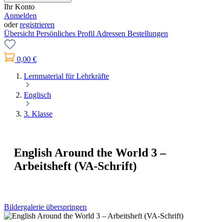
Ihr Konto
Anmelden
oder
registrieren
Übersicht
Persönliches Profil
Adressen
Bestellungen
0,00 €
Lernmaterial für Lehrkräfte
Englisch
3. Klasse
English Around the World 3 –
Arbeitsheft (VA-Schrift)
Bildergalerie überspringen