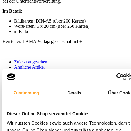
bei der Unterrichtsvorbereitung.
Im Detail:
Bildkarten: DIN-A5 (über 200 Karten)
Wortkarten: 5 x 20 cm (über 250 Karten)
in Farbe
Hersteller: LAMA Verlagsgesellschaft mbH
Zuletzt angesehen
Ähnliche Artikel
Produktgalerie überspringen
Ähnliche Artikel
Zustimmung
Details
Über Cook
Neu
Dieser Online Shop verwendet Cookies
Easy English | Rätselheft – Band 2
8,95 €
Wir nutzten Cookies sowie auch andere Technologien, damit 
In den Warenkorb
unsere Online Shop sicher und zuverlässig anbieten, die