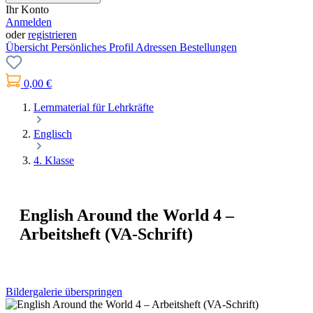
Ihr Konto
Anmelden
oder
registrieren
Übersicht
Persönliches Profil
Adressen
Bestellungen
0,00 €
Lernmaterial für Lehrkräfte
Englisch
4. Klasse
English Around the World 4 –
Arbeitsheft (VA-Schrift)
Bildergalerie überspringen