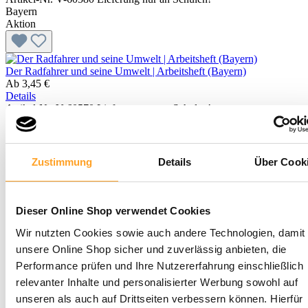
Bayern
Aktion
Der Radfahrer und seine Umwelt | Arbeitsheft (Bayern)
Ab
3,45 €
Details
Artikel-Nr. V-60570
Lieferung nur an Schulen!
Bayern
Zustimmung
Details
Über Cook
Der Radfahrer und seine Umwelt | Lösungsheft (Bayern)
4,15 €
Details
Artikel-Nr. V-60571
Lieferung nur an Schulen!
Dieser Online Shop verwendet Cookies
Wir nutzten Cookies sowie auch andere Technologien, damit 
unsere Online Shop sicher und zuverlässig anbieten, die
Performance prüfen und Ihre Nutzererfahrung einschließlich
Der schlaue Linksabbieger – Kartenspiel zur Verkehrserziehung
Ab
13,95 €
relevanter Inhalte und personalisierter Werbung sowohl auf
Details
unseren als auch auf Drittseiten verbessern können. Hierfür
Artikel-Nr. V-60530