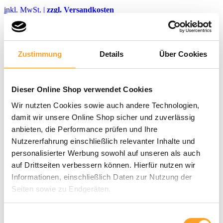
inkl. MwSt. |
zzgl. Versandkosten
Sofort verfügbar, Lieferzeit: 3-5 Tage
Sie müssen sich als Schule/Lehrkraft anmelden, um dieses Produkt
zu kaufen.
Zustimmung
Details
Über Cookies
Jetzt registrieren | Login
Merken
Dieser Online Shop verwendet Cookies
Artikel-Nr.:
V-60520
Lieferung nur an Schulen!
Wir nutzten Cookies sowie auch andere Technologien,
damit wir unsere Online Shop sicher und zuverlässig
anbieten, die Performance prüfen und Ihre
Hier
geht's zum passenden Lösungsheft.
Nutzererfahrung einschließlich relevanter Inhalte und
Produktbeschreibung
personalisierter Werbung sowohl auf unseren als auch
auf Drittseiten verbessern können. Hierfür nutzen wir
Mit diesem anschaulich gestalteten Arbeitsheft ist die Vorbereitung
Informationen, einschließlich Daten zur Nutzung der
auf die Fahrradprüfung ein Leichtes. Natürlich ist auch
unser
Lama
wieder mit dabei und sorgt für eine gehörige Portion
Seiten sowie zu Endgeräten.
Spaß beim Lernen. Auch schwächere Schüler/-innen können dank
der einfachen und übersichtlichen Darstellung von
Mit Klick auf „Alle zulassen“ willigen Sie in die
Verkehrssituationen erfolgreich vorbereitet werden.
Nützliche Tipps
Einwilligungsauswahl
und zusätzliche Informationen zur Vermittlung der Lerninhalte